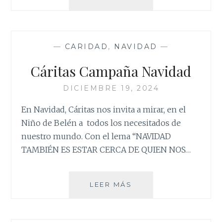
SOIDARIO
DE
LA
MISIÓN:
—
CARIDAD
,
NAVIDAD
—
«BROTES
DE
Cáritas Campaña Navidad
ESPERANZA»
DICIEMBRE 19, 2024
En Navidad, Cáritas nos invita a mirar, en el
Niño de Belén a todos los necesitados de
nuestro mundo. Con el lema “NAVIDAD
TAMBIÉN ES ESTAR CERCA DE QUIEN NOS…
CÁRITAS
LEER MÁS
CAMPAÑA
NAVIDAD