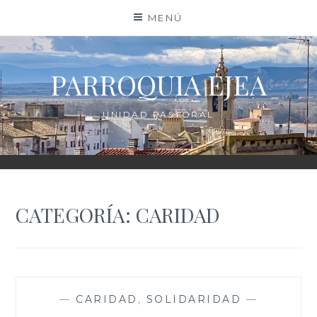
Saltar
MENÚ
al
contenido
PARROQUIA EJEA
UNIDAD PASTORAL
CATEGORÍA:
CARIDAD
—
CARIDAD
,
SOLIDARIDAD
—