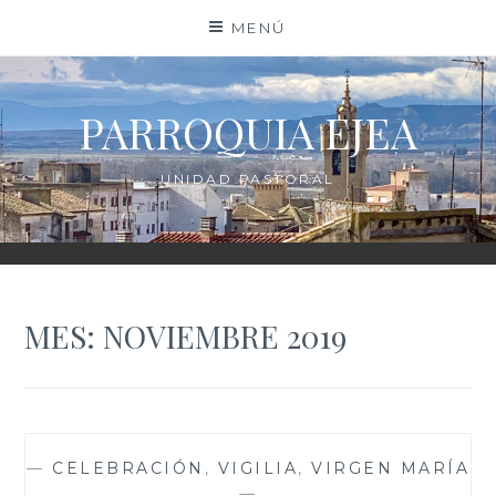
Saltar
MENÚ
al
contenido
PARROQUIA EJEA
UNIDAD PASTORAL
MES:
NOVIEMBRE 2019
—
CELEBRACIÓN
,
VIGILIA
,
VIRGEN MARÍA
—