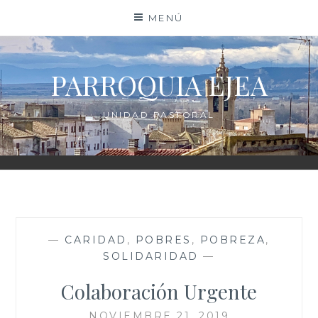
Saltar
MENÚ
al
contenido
PARROQUIA EJEA
UNIDAD PASTORAL
—
CARIDAD
,
POBRES
,
POBREZA
,
SOLIDARIDAD
—
Colaboración Urgente
NOVIEMBRE 21, 2019