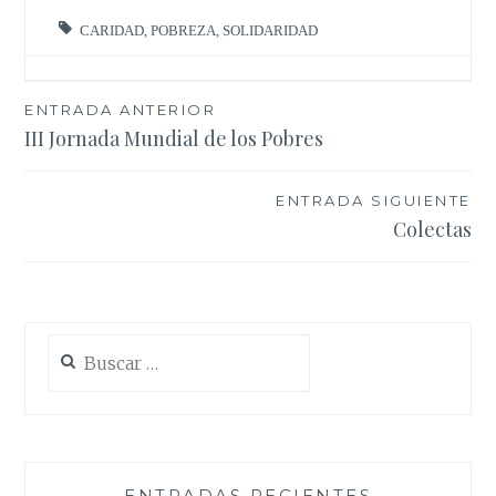
CARIDAD
,
POBREZA
,
SOLIDARIDAD
Navegación
ENTRADA ANTERIOR
III Jornada Mundial de los Pobres
de
entradas
ENTRADA SIGUIENTE
Colectas
Buscar:
ENTRADAS RECIENTES