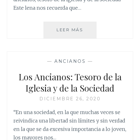
Este lena nos recuerda que…
FIESTA
LEER MÁS
DE
LA
SAGRADA
FAMILIA:
—
ANCIANOS
—
BODAS
DE
Los Ancianos: Tesoro de la
ORO
Y
Iglesia y de la Sociedad
PLATA
DICIEMBRE 26, 2020
“En una sociedad, en la que muchas veces se
reivindica una libertad sin límites y sin verdad
en la que se da excesiva importancia a lo joven,
los mayores nos…