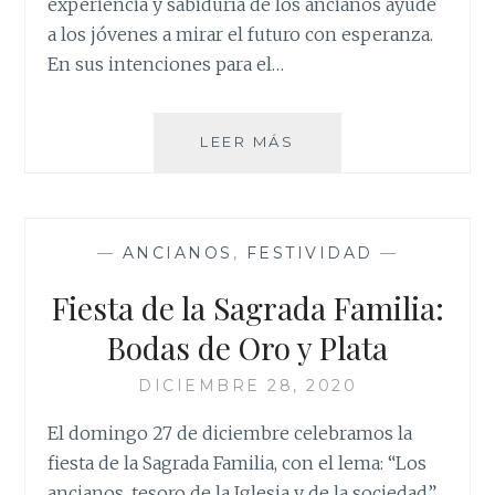
experiencia y sabiduría de los ancianos ayude
a los jóvenes a mirar el futuro con esperanza.
En sus intenciones para el…
EL
LEER MÁS
PROYECTO
VITAL
DEL
PAPA
—
ANCIANOS
,
FESTIVIDAD
—
PARA
LOS
Fiesta de la Sagrada Familia:
ANCIANOS
Bodas de Oro y Plata
DICIEMBRE 28, 2020
El domingo 27 de diciembre celebramos la
fiesta de la Sagrada Familia, con el lema: “Los
ancianos, tesoro de la Iglesia y de la sociedad”