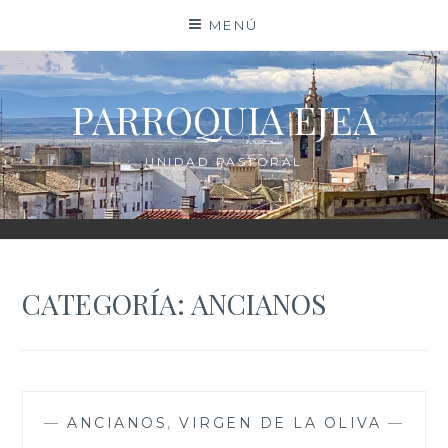
Saltar
MENÚ
al
contenido
PARROQUIA EJEA
UNIDAD PASTORAL
CATEGORÍA:
ANCIANOS
—
ANCIANOS
,
VIRGEN DE LA OLIVA
—