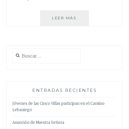
LOS
LEER MÁS
ANCIANOS:
TESORO
DE
LA
IGLESIA
Buscar:
Y
DE
LA
SOCIEDAD
ENTRADAS RECIENTES
Jóvenes de las Cinco Villas participan en el Camino
Lebaniego
Asunción de Nuestra Señora