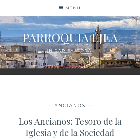
Saltar
MENÚ
al
contenido
PARROQUIA EJEA
UNIDAD PASTORAL
—
ANCIANOS
—
Los Ancianos: Tesoro de la
Iglesia y de la Sociedad