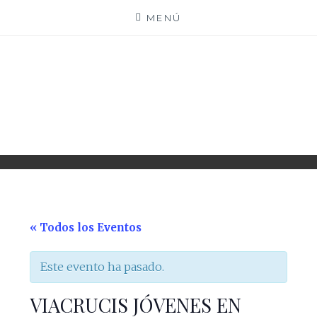
Saltar
MENÚ
al
contenido
PARROQUIA EJEA
UNIDAD PASTORAL
« Todos los Eventos
Este evento ha pasado.
VIACRUCIS JÓVENES EN