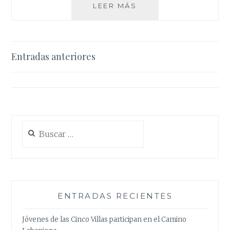
CATEQUESIS
LEER MÁS
INFANTIL:
PREPARANDO
EN
NUEVO
Navegación
Entradas anteriores
CURSO
de
entradas
Buscar:
ENTRADAS RECIENTES
Jóvenes de las Cinco Villas participan en el Camino