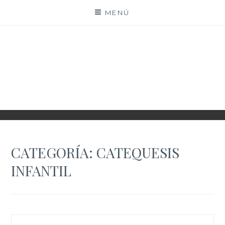
Saltar
MENÚ
al
contenido
PARROQUIA EJEA
UNIDAD PASTORAL
CATEGORÍA:
CATEQUESIS
INFANTIL