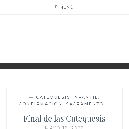
Saltar
MENÚ
al
contenido
PARROQUIA EJEA
UNIDAD PASTORAL
—
CATEQUESIS INFANTIL
,
CONFIRMACIÓN
,
SACRAMENTO
—
Final de las Catequesis
MAYO 12, 2022