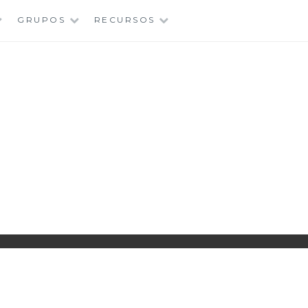
GRUPOS
RECURSOS
PARROQUIA EJEA
UNIDAD PASTORAL