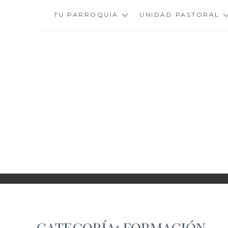
Saltar
TU PARROQUIA
UNIDAD PASTORAL
al
contenido
CATEGORÍA:
FORMACIÓN