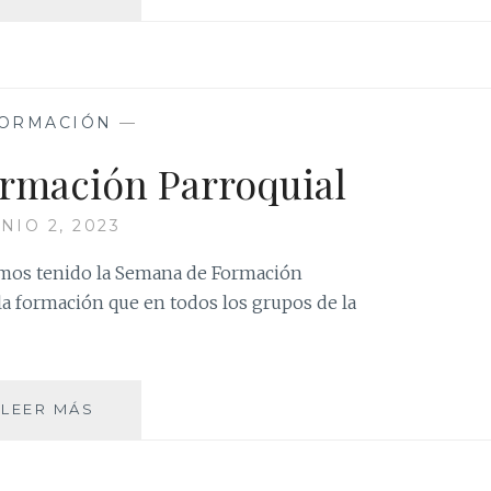
23-
24:
PREPARANDO
EN
NUEVO
ORMACIÓN
—
CURSO
rmación Parroquial
NIO 2, 2023
hemos tenido la Semana de Formación
la formación que en todos los grupos de la
SEMANA
LEER MÁS
DE
FORMACIÓN
PARROQUIAL