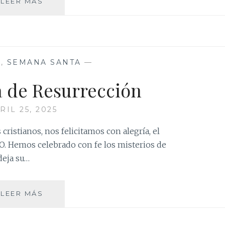
MISA
LEER MÁS
Y
PREGÓN
DE
SEMANA
SANTA
A
,
SEMANA SANTA
—
a de Resurrección
RIL 25, 2025
cristianos, nos felicitamos con alegría, el
. Hemos celebrado con fe los misterios de
deja su…
FELIZ
LEER MÁS
PASCUA
DE