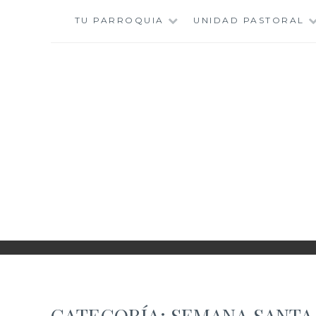
Saltar
TU PARROQUIA
UNIDAD PASTORAL
al
contenido
CATEGORÍA:
SEMANA SANTA