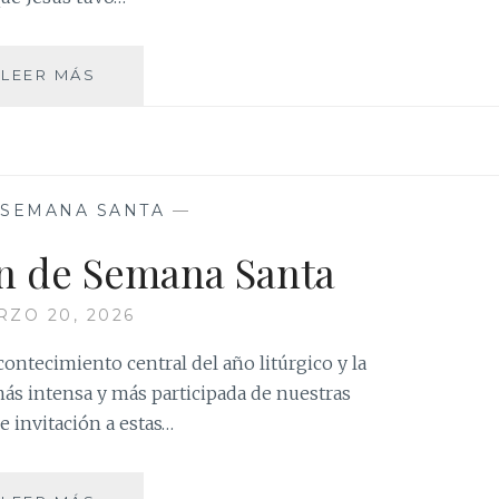
LOS
LEER MÁS
EVANGELIOS
DE
LOS
DOMINGOS
DE
SEMANA SANTA
—
CUARESMA
n de Semana Santa
ZO 20, 2026
ontecimiento central del año litúrgico y la
más intensa y más participada de nuestras
invitación a estas…