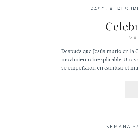
—
PASCUA
,
RESUR
Celebr
MA
Después que Jesús murió en la C
movimiento inexplicable. Unos c
se empeñaron en cambiar el m
—
SEMANA S