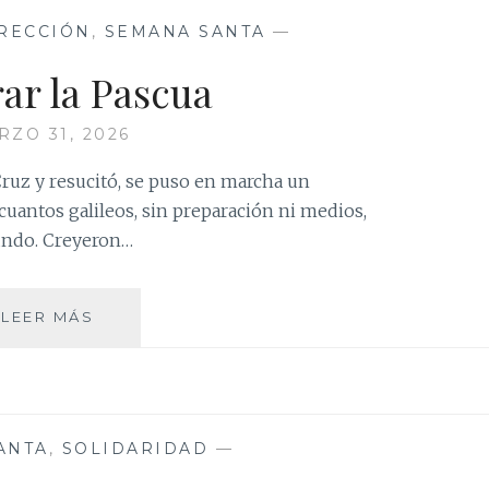
RECCIÓN
,
SEMANA SANTA
—
ar la Pascua
RZO 31, 2026
ruz y resucitó, se puso en marcha un
uantos galileos, sin preparación ni medios,
undo. Creyeron…
CELEBRAR
LEER MÁS
LA
PASCUA
ANTA
,
SOLIDARIDAD
—