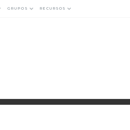
GRUPOS
RECURSOS
PARROQUIA EJEA
UNIDAD PASTORAL