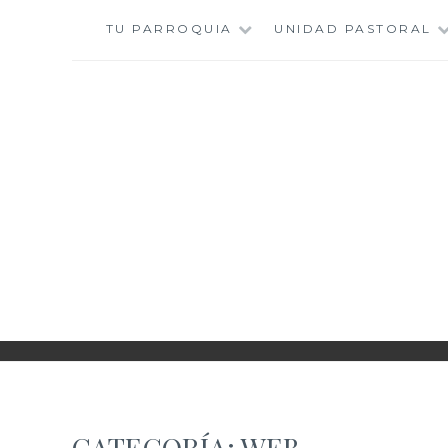
Saltar
TU PARROQUIA
UNIDAD PASTORAL
al
contenido
CATEGORÍA:
WEB