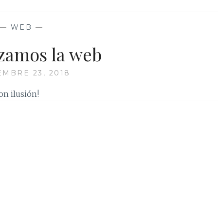
FAMILIA:
BODAS
—
WEB
—
DE
ORO
izamos la web
Y
PLATA
MBRE 23, 2018
n ilusión!