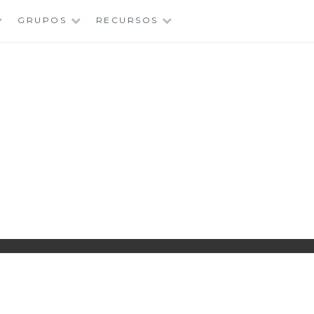
GRUPOS
RECURSOS
PARROQUIA EJEA
UNIDAD PASTORAL