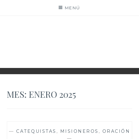
Saltar
MENÚ
al
contenido
PARROQUIA EJEA
UNIDAD PASTORAL
MES:
ENERO 2025
—
CATEQUISTAS
,
MISIONEROS
,
ORACIÓN
—