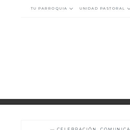
Saltar
TU PARROQUIA
UNIDAD PASTORAL
al
contenido
—
CELEBRACIÓN
,
COMUNIC