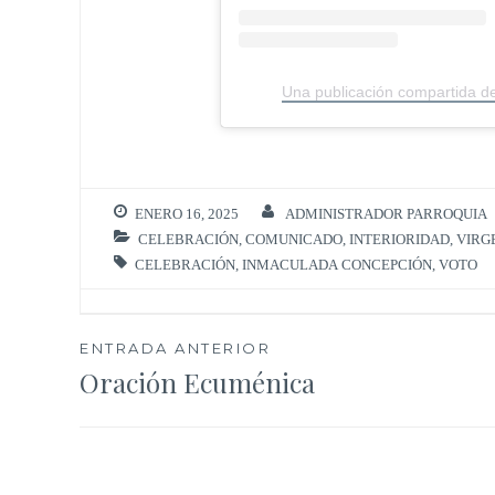
Una publicación compartida d
ENERO 16, 2025
ADMINISTRADOR PARROQUIA
CELEBRACIÓN
,
COMUNICADO
,
INTERIORIDAD
,
VIRG
CELEBRACIÓN
,
INMACULADA CONCEPCIÓN
,
VOTO
Navegación
ENTRADA ANTERIOR
Oración Ecuménica
de
entradas