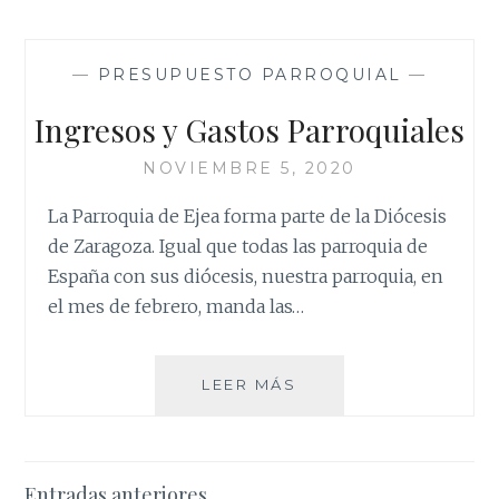
LA
IGLESIA
DIOCESANA
—
PRESUPUESTO PARROQUIAL
—
Ingresos y Gastos Parroquiales
NOVIEMBRE 5, 2020
La Parroquia de Ejea forma parte de la Diócesis
de Zaragoza. Igual que todas las parroquia de
España con sus diócesis, nuestra parroquia, en
el mes de febrero, manda las…
INGRESOS
LEER MÁS
Y
GASTOS
PARROQUIALES
Navegación
Entradas anteriores