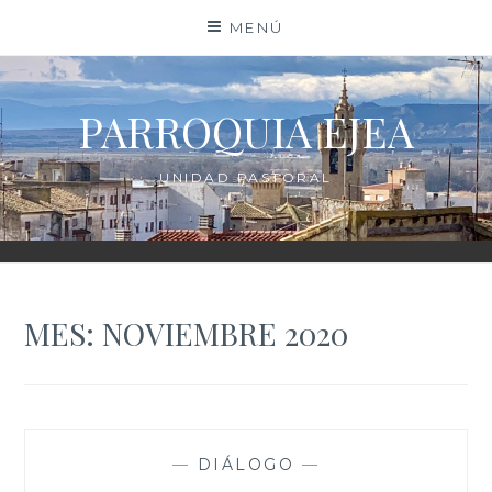
Saltar
MENÚ
al
contenido
PARROQUIA EJEA
UNIDAD PASTORAL
MES:
NOVIEMBRE 2020
—
DIÁLOGO
—