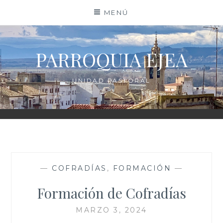
Saltar
MENÚ
al
contenido
PARROQUIA EJEA
UNIDAD PASTORAL
—
COFRADÍAS
,
FORMACIÓN
—
Formación de Cofradías
MARZO 3, 2024