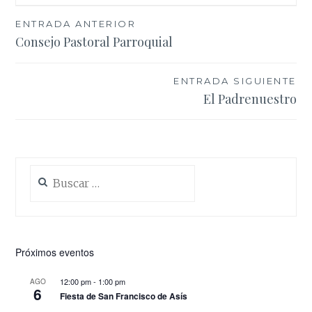
Navegación
ENTRADA ANTERIOR
Consejo Pastoral Parroquial
de
entradas
ENTRADA SIGUIENTE
El Padrenuestro
Buscar:
Próximos eventos
12:00 pm
-
1:00 pm
AGO
6
Fiesta de San Francisco de Asís