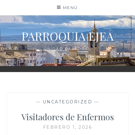
Saltar
MENÚ
al
contenido
PARROQUIA EJEA
UNIDAD PASTORAL
—
UNCATEGORIZED
—
Visitadores de Enfermos
FEBRERO 1, 2026