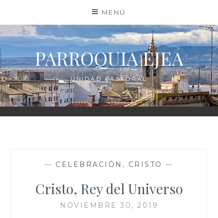
Saltar
MENÚ
al
contenido
PARROQUIA EJEA
UNIDAD PASTORAL
—
CELEBRACIÓN
,
CRISTO
—
Cristo, Rey del Universo
NOVIEMBRE 30, 2019