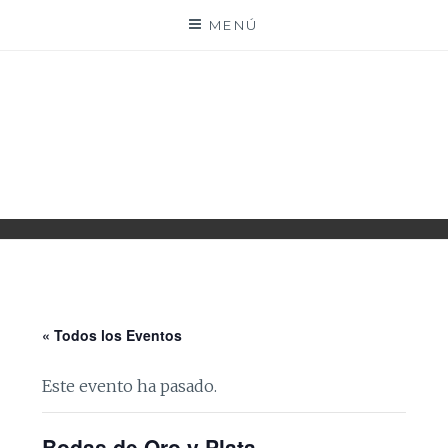
Saltar
MENÚ
al
contenido
PARROQUIA EJEA
UNIDAD PASTORAL
« Todos los Eventos
Este evento ha pasado.
Bodas de Oro y Plata