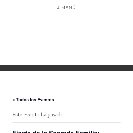
Saltar
MENÚ
al
contenido
PARROQUIA EJEA
UNIDAD PASTORAL
« Todos los Eventos
Este evento ha pasado.
Fiesta de la Sagrada Familia: