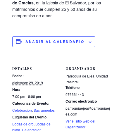
de Gracias
, en la Iglesia de El Salvador, por los
matrimonios que cumplen 25 y 50 años de su
compromiso de amor.
AÑADIR AL CALENDARIO
DETALLES
ORGANIZADOR
Fecha:
Parroquia de Ejea. Unidad
Pastoral
diciembre 29, 2019
Teléfono
Hora:
976661443
7:00 pm - 8:00 pm
Correo electrónico
Categorías de Evento:
parroquiaejea@parroquiaej
Celebración
,
Sacramentos
ea.com
Etiquetas del Evento:
Ver el sitio web del
Bodas de oro
,
Bodas de
Organizador
plata
,
Celebración