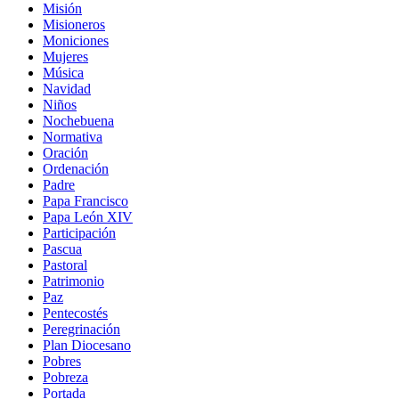
Misión
Misioneros
Moniciones
Mujeres
Música
Navidad
Niños
Nochebuena
Normativa
Oración
Ordenación
Padre
Papa Francisco
Papa León XIV
Participación
Pascua
Pastoral
Patrimonio
Paz
Pentecostés
Peregrinación
Plan Diocesano
Pobres
Pobreza
Portada