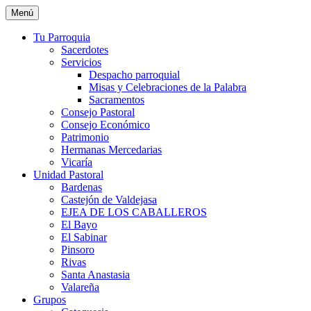
Saltar
Menú
al
contenido
Tu Parroquia
Sacerdotes
Servicios
Despacho parroquial
Misas y Celebraciones de la Palabra
Sacramentos
Consejo Pastoral
Consejo Económico
Patrimonio
Hermanas Mercedarias
Vicaría
Unidad Pastoral
Bardenas
Castejón de Valdejasa
EJEA DE LOS CABALLEROS
El Bayo
El Sabinar
Pinsoro
Rivas
Santa Anastasia
Valareña
Grupos