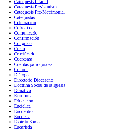
Catequesis Infantil
Catequesis Pre-bautismal
Catequesis Pre-Matrimonial
Catequistas
Celebración
Cofradías
Comunicado
Confirmación
Congreso
Cristo
Crucificado
Cuaresma
Cuentas parroquiales
Cultura
Diálogo
Directorio Diocesano
Doctrina Social de la Iglesia
Donativo
Economía
Educación
Encíclica
Encuentro
Encuesta
Espíritu Santo
Eucaristía