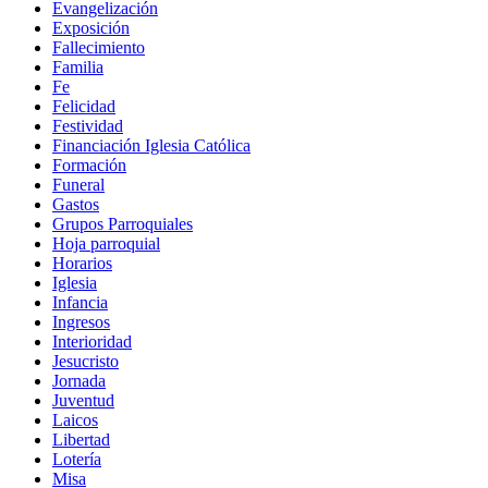
Evangelización
Exposición
Fallecimiento
Familia
Fe
Felicidad
Festividad
Financiación Iglesia Católica
Formación
Funeral
Gastos
Grupos Parroquiales
Hoja parroquial
Horarios
Iglesia
Infancia
Ingresos
Interioridad
Jesucristo
Jornada
Juventud
Laicos
Libertad
Lotería
Misa