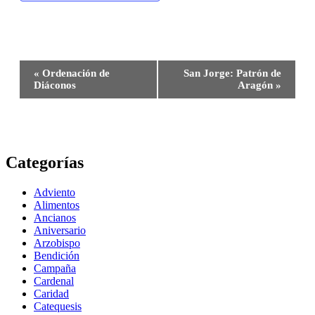
Navegación
«
Ordenación de
San Jorge: Patrón de
del
Diáconos
Aragón
»
Evento
Categorías
Adviento
Alimentos
Ancianos
Aniversario
Arzobispo
Bendición
Campaña
Cardenal
Caridad
Catequesis