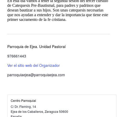
En esta día vamos a tener la segunda sesión del tercer cursillo
de Catequesis Pre-Bautismal, para padres y padrinos que
desean bautizar a sus hijos. Son unas catequesis necesarias
que nos ayudan a entender y dar la importancia que tiene este
primer sacramento de la fe cristiana.
Parroquia de Ejea. Unidad Pastoral
976661443
Ver el sitio web del Organizador
parroquiaejea@parroquiaejea.com
Centro Parroquial
C/ Dr. Fleming, 14
Ejea de los Caballeros
,
Zaragoza
50600
España