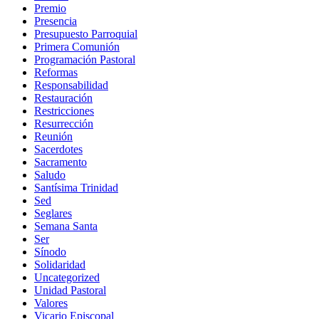
Premio
Presencia
Presupuesto Parroquial
Primera Comunión
Programación Pastoral
Reformas
Responsabilidad
Restauración
Restricciones
Resurrección
Reunión
Sacerdotes
Sacramento
Saludo
Santísima Trinidad
Sed
Seglares
Semana Santa
Ser
Sínodo
Solidaridad
Uncategorized
Unidad Pastoral
Valores
Vicario Episcopal