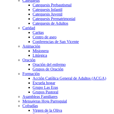
Catequesis
Catequesis Prebautismal
Catequesis Infantil
Catequesis Juvenil
Catequesis Prematrimonial
Catequesis de Adultos
Caridad
Caritas
Centro de aseo
Conferencias de San Vicente
Animación
Misionera
Litúrgica
Oración
Oración del enfermo
Grupos de Oración
Formación
Acción Católica General de Adultos (ACGA)
Escuela hogar
Grupo Las Eras
Grupos Pastoral
Asambleas Familiares
Mensajeras Hoja Parroquial
Cofradías
Virgen de la Oliva