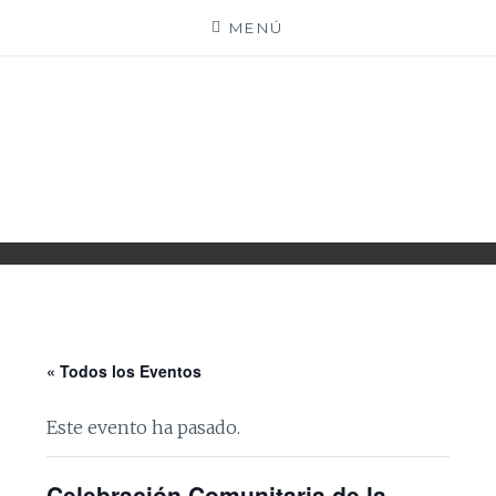
Saltar
MENÚ
al
contenido
PARROQUIA EJEA
UNIDAD PASTORAL
« Todos los Eventos
Este evento ha pasado.
Celebración Comunitaria de la