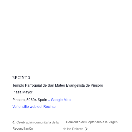
RECINTO
Templo Parroquial de San Mateo Evangelista de Pinsoro
Plaza Mayor
Pinsoro
,
50694
Spain
+ Google Map
Ver el sitio web del Recinto
Comienzo del Septenario a la Virgen
Celebración comunitaria de la
Reconciliación
de los Dolores