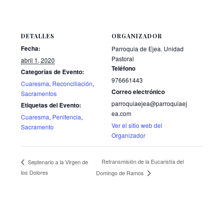
DETALLES
ORGANIZADOR
Fecha:
Parroquia de Ejea. Unidad
Pastoral
abril 1, 2020
Teléfono
Categorías de Evento:
976661443
Cuaresma
,
Reconciliación
,
Correo electrónico
Sacramentos
parroquiaejea@parroquiaej
Etiquetas del Evento:
ea.com
Cuaresma
,
Penitencia
,
Ver el sitio web del
Sacramento
Organizador
Retransmisión de la Eucaristía del
Septenario a la Virgen de
los Dolores
Domingo de Ramos