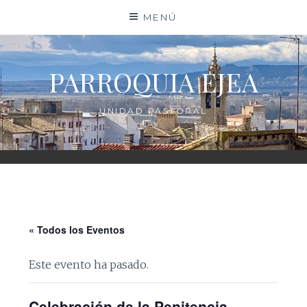
Saltar
MENÚ
al
contenido
PARROQUIA EJEA
UNIDAD PASTORAL
« Todos los Eventos
Este evento ha pasado.
Celebración de la Penitencia