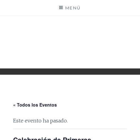
Saltar
MENÚ
al
contenido
PARROQUIA EJEA
UNIDAD PASTORAL
« Todos los Eventos
Este evento ha pasado.
Celebración de Primeras