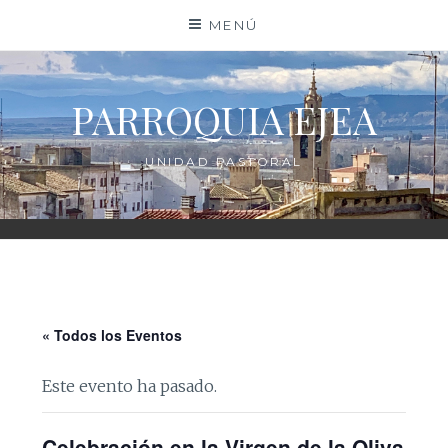
Saltar
MENÚ
al
contenido
PARROQUIA EJEA
UNIDAD PASTORAL
« Todos los Eventos
Este evento ha pasado.
Celebración en la Virgen de la Oliva