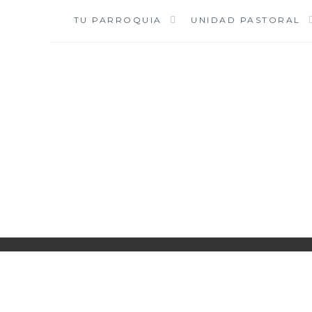
Saltar
TU PARROQUIA
UNIDAD PASTORAL
al
contenido