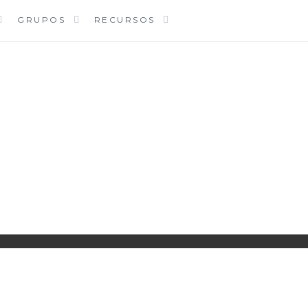
GRUPOS
RECURSOS
PARROQUIA EJEA
UNIDAD PASTORAL