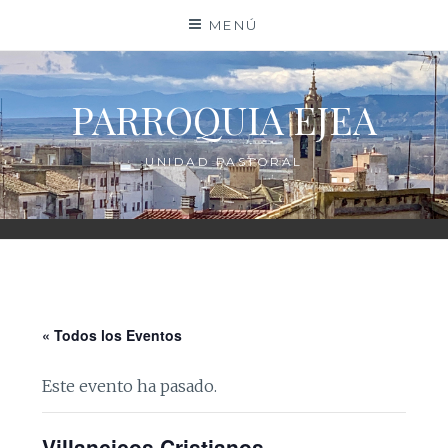
Saltar
MENÚ
al
contenido
PARROQUIA EJEA
UNIDAD PASTORAL
« Todos los Eventos
Este evento ha pasado.
Villancicos Cristianos