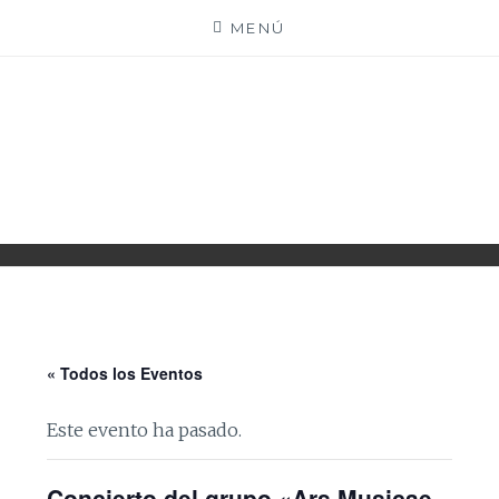
Saltar
MENÚ
al
contenido
PARROQUIA EJEA
UNIDAD PASTORAL
« Todos los Eventos
Este evento ha pasado.
Concierto del grupo «Ars Musicae