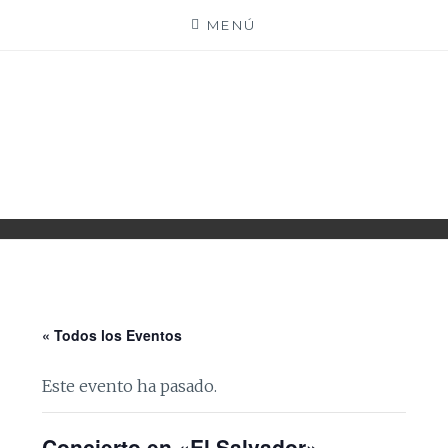
Saltar
MENÚ
al
contenido
PARROQUIA EJEA
UNIDAD PASTORAL
« Todos los Eventos
Este evento ha pasado.
Concierto en «El Salvador»