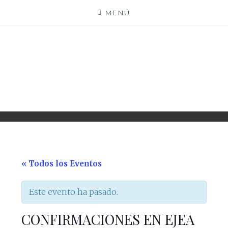
Saltar
MENÚ
al
contenido
PARROQUIA EJEA
UNIDAD PASTORAL
« Todos los Eventos
Este evento ha pasado.
CONFIRMACIONES EN EJEA