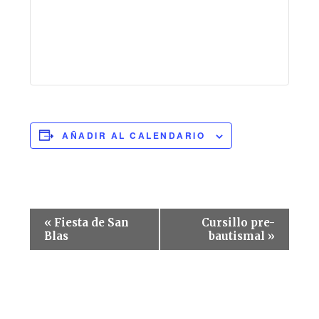
AÑADIR AL CALENDARIO
Navegación
«
Fiesta de San
Cursillo pre-
del
Blas
bautismal
»
Evento