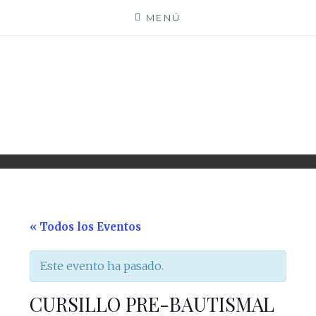
Saltar
MENÚ
al
contenido
PARROQUIA EJEA
UNIDAD PASTORAL
« Todos los Eventos
Este evento ha pasado.
CURSILLO PRE-BAUTISMAL