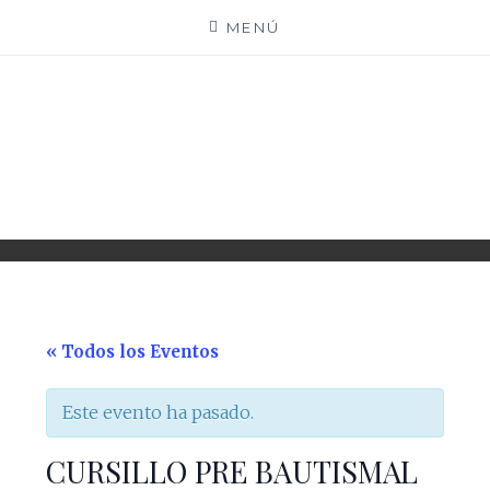
Saltar
MENÚ
al
contenido
PARROQUIA EJEA
UNIDAD PASTORAL
« Todos los Eventos
Este evento ha pasado.
CURSILLO PRE BAUTISMAL