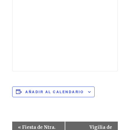
AÑADIR AL CALENDARIO
Navegación
«
Fiesta de Ntra.
Vigilia de