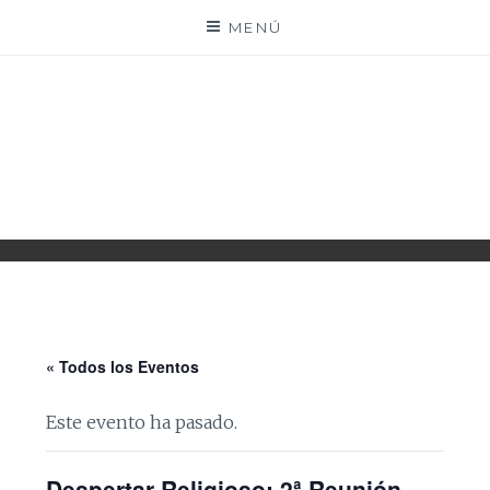
Saltar
MENÚ
al
contenido
PARROQUIA EJEA
UNIDAD PASTORAL
« Todos los Eventos
Este evento ha pasado.
Despertar Religioso: 2ª Reunión –