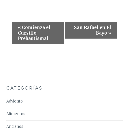
Navegación
«
Comienza el
San Rafael en El
del
Cursillo
Bayo
»
Prebautismal
Evento
CATEGORÍAS
Adviento
Alimentos
Ancianos