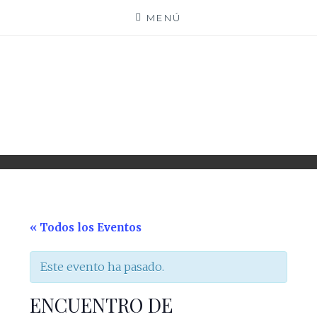
Saltar
MENÚ
al
contenido
PARROQUIA EJEA
UNIDAD PASTORAL
« Todos los Eventos
Este evento ha pasado.
ENCUENTRO DE