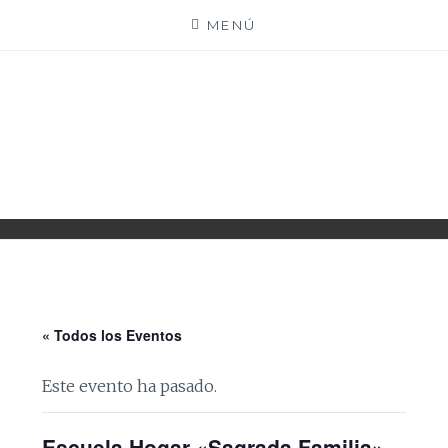
Saltar
MENÚ
al
contenido
PARROQUIA EJEA
UNIDAD PASTORAL
« Todos los Eventos
Este evento ha pasado.
Escuela Hogar «Sagrada Familia»