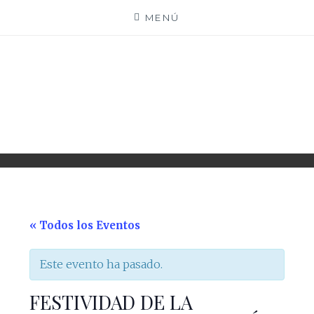
Saltar
MENÚ
al
contenido
PARROQUIA EJEA
UNIDAD PASTORAL
« Todos los Eventos
Este evento ha pasado.
FESTIVIDAD DE LA