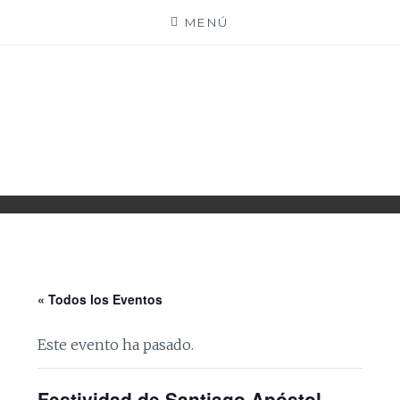
Saltar
MENÚ
al
contenido
PARROQUIA EJEA
UNIDAD PASTORAL
« Todos los Eventos
Este evento ha pasado.
Festividad de Santiago Apóstol