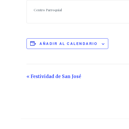
Centro Parroquial
AÑADIR AL CALENDARIO
Navegación
«
Festividad de San José
del
Evento