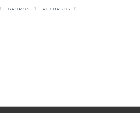
GRUPOS
RECURSOS
PARROQUIA EJEA
UNIDAD PASTORAL