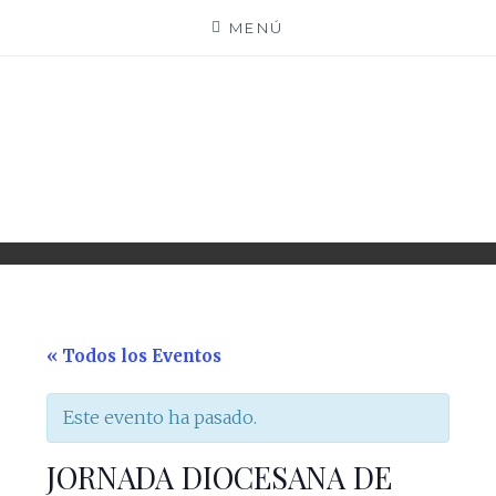
Saltar
MENÚ
al
contenido
PARROQUIA EJEA
UNIDAD PASTORAL
« Todos los Eventos
Este evento ha pasado.
JORNADA DIOCESANA DE