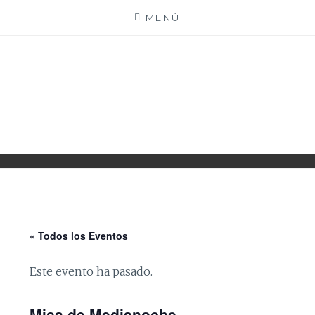
Saltar
MENÚ
al
contenido
PARROQUIA EJEA
UNIDAD PASTORAL
« Todos los Eventos
Este evento ha pasado.
Misa de Medianoche