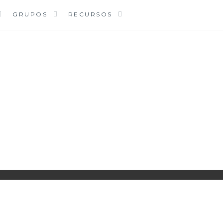
GRUPOS
RECURSOS
PARROQUIA EJEA
UNIDAD PASTORAL