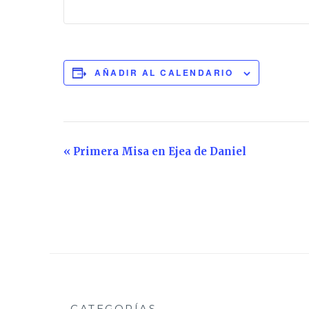
AÑADIR AL CALENDARIO
Navegación
«
Primera Misa en Ejea de Daniel
del
Evento
CATEGORÍAS