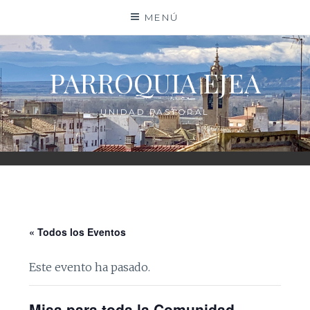
Saltar
MENÚ
al
contenido
PARROQUIA EJEA
UNIDAD PASTORAL
« Todos los Eventos
Este evento ha pasado.
Misa para toda la Comunidad