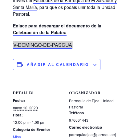
través del
Facebook de la Parroquia de El Salvador y
Santa María
, para que os podáis unir toda la Unidad
Pastoral.
Enlace para descargar el documento de la
Celebración de la Palabra
V-DOMINGO-DE-PASCUA
AÑADIR AL CALENDARIO
DETALLES
ORGANIZADOR
Fecha:
Parroquia de Ejea. Unidad
Pastoral
mayo 10, 2020
Teléfono
Hora:
976661443
12:00 pm - 1:00 pm
Correo electrónico
Categoría de Evento:
parroquiaejea@parroquiaej
Misa