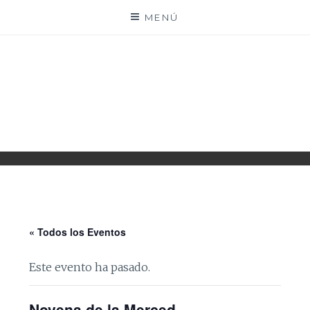
Saltar
MENÚ
al
contenido
PARROQUIA EJEA
UNIDAD PASTORAL
« Todos los Eventos
Este evento ha pasado.
Novena de la Merced