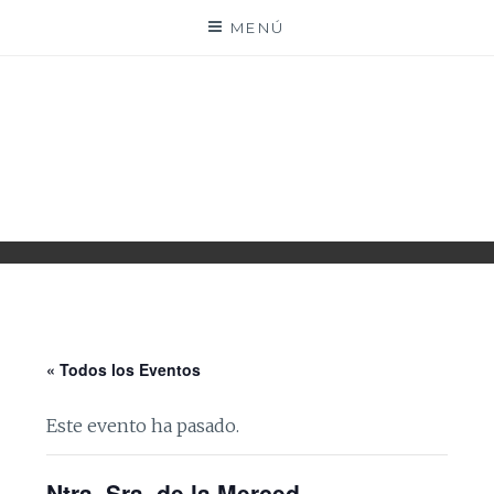
Saltar
MENÚ
al
contenido
PARROQUIA EJEA
UNIDAD PASTORAL
« Todos los Eventos
Este evento ha pasado.
Ntra. Sra. de la Merced