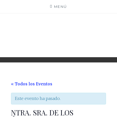
Saltar
MENÚ
al
contenido
PARROQUIA EJEA
UNIDAD PASTORAL
« Todos los Eventos
Este evento ha pasado.
NTRA. SRA. DE LOS