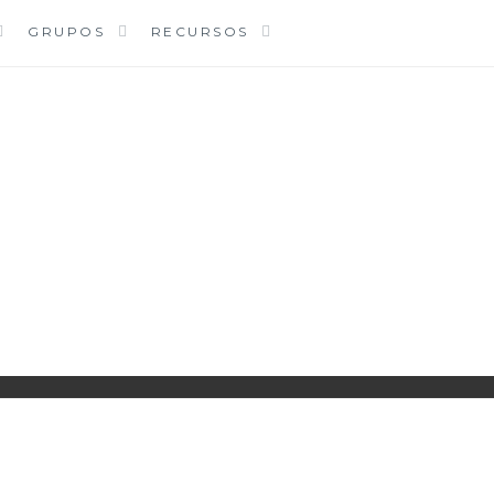
GRUPOS
RECURSOS
PARROQUIA EJEA
UNIDAD PASTORAL