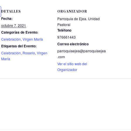
DETALLES
ORGANIZADOR
Fecha:
Parroquia de Ejea. Unidad
Pastoral
octubre 7, 2021
Teléfono
Categorías de Evento:
976661443
Celebración
,
Virgen María
Correo electrónico
Etiquetas del Evento:
parroquiaejea@parroquiaejea
Celebración
,
Rosario
,
Virgen
.com
María
Ver el sitio web del
Organizador