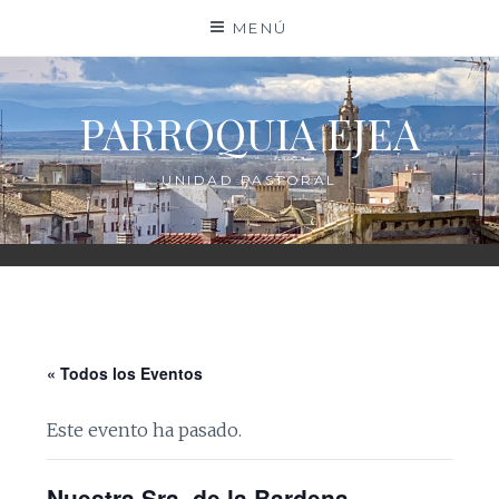
Saltar
MENÚ
al
contenido
PARROQUIA EJEA
UNIDAD PASTORAL
« Todos los Eventos
Este evento ha pasado.
Nuestra Sra. de la Bardena