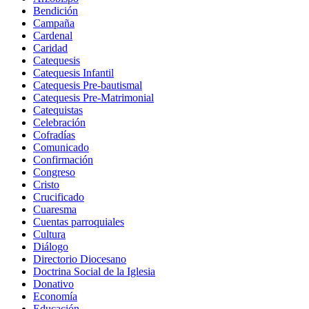
Bendición
Campaña
Cardenal
Caridad
Catequesis
Catequesis Infantil
Catequesis Pre-bautismal
Catequesis Pre-Matrimonial
Catequistas
Celebración
Cofradías
Comunicado
Confirmación
Congreso
Cristo
Crucificado
Cuaresma
Cuentas parroquiales
Cultura
Diálogo
Directorio Diocesano
Doctrina Social de la Iglesia
Donativo
Economía
Educación