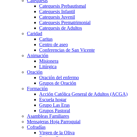
Catequesis
Catequesis Prebautismal
Catequesis Infantil
Catequesis Juvenil
Catequesis Prematrimonial
Catequesis de Adultos
Caridad
Caritas
Centro de aseo
Conferencias de San Vicente
Animación
Misionera
Litúrgica
Oración
Oración del enfermo
Grupos de Oración
Formación
Acción Católica General de Adultos (ACGA)
Escuela hogar
Grupo Las Eras
Grupos Pastoral
Asambleas Familiares
Mensajeras Hoja Parroquial
Cofradías
Virgen de la Oliva