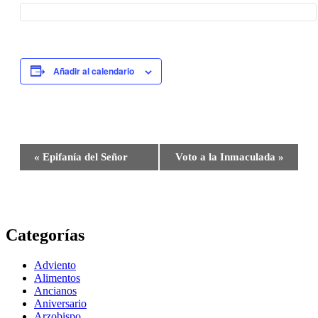
Añadir al calendario
Navegación
«
Epifanía del Señor
Voto a la Inmaculada
»
del
Evento
Categorías
Adviento
Alimentos
Ancianos
Aniversario
Arzobispo