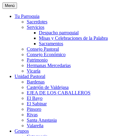
Saltar
Menú
al
contenido
Tu Parroquia
Sacerdotes
Servicios
Despacho parroquial
Misas y Celebraciones de la Palabra
Sacramentos
Consejo Pastoral
Consejo Económico
Patrimonio
Hermanas Mercedarias
Vicaría
Unidad Pastoral
Bardenas
Castejón de Valdejasa
EJEA DE LOS CABALLEROS
El Bayo
El Sabinar
Pinsoro
Rivas
Santa Anastasia
Valareña
Grupos