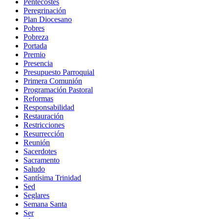
Pentecostés
Peregrinación
Plan Diocesano
Pobres
Pobreza
Portada
Premio
Presencia
Presupuesto Parroquial
Primera Comunión
Programación Pastoral
Reformas
Responsabilidad
Restauración
Restricciones
Resurrección
Reunión
Sacerdotes
Sacramento
Saludo
Santísima Trinidad
Sed
Seglares
Semana Santa
Ser