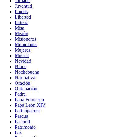
Jornada
Juventud
Laicos
Libertad
Lotería
Misa
Misión
Misioneros
Moniciones
Mujeres
Música
Navidad
Niños
Nochebuena
Normativa
Oración
Ordenación
Padre
Papa Francisco
Papa León XIV
Participación
Pascua
Pastoral
Patrimonio
Paz