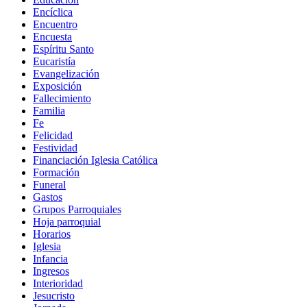
Encíclica
Encuentro
Encuesta
Espíritu Santo
Eucaristía
Evangelización
Exposición
Fallecimiento
Familia
Fe
Felicidad
Festividad
Financiación Iglesia Católica
Formación
Funeral
Gastos
Grupos Parroquiales
Hoja parroquial
Horarios
Iglesia
Infancia
Ingresos
Interioridad
Jesucristo