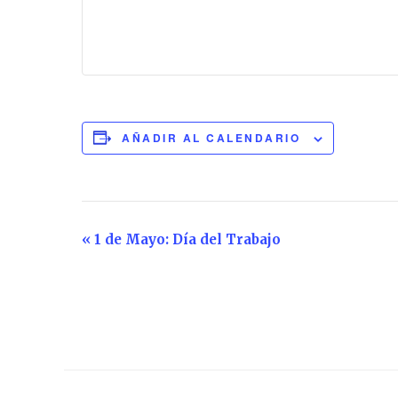
AÑADIR AL CALENDARIO
Navegación
«
1 de Mayo: Día del Trabajo
del
Evento