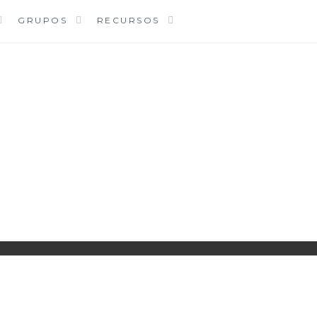
GRUPOS
RECURSOS
PARROQUIA EJEA
UNIDAD PASTORAL