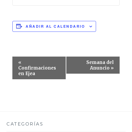
AÑADIR AL CALENDARIO
Navegación
«
Semana del
del
Confirmaciones
Anuncio
»
en Ejea
Evento
CATEGORÍAS