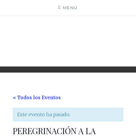
Saltar
MENÚ
al
contenido
PARROQUIA EJEA
UNIDAD PASTORAL
« Todos los Eventos
Este evento ha pasado.
PEREGRINACIÓN A LA