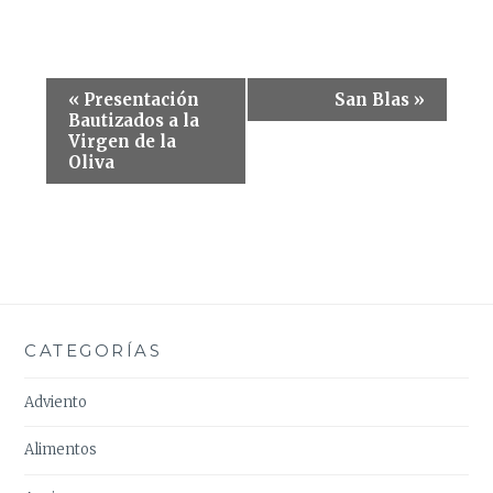
Navegación
«
Presentación
San Blas
»
del
Bautizados a la
Virgen de la
Evento
Oliva
CATEGORÍAS
Adviento
Alimentos